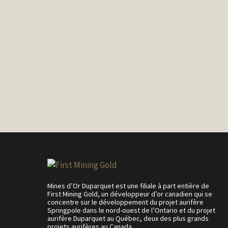
Mines d’Or Duparquet est une filiale à part entière de
First Mining Gold, un développeur d’or canadien qui se
concentre sur le développement du projet aurifère
Springpole dans le nord-ouest de l’Ontario et du projet
aurifère Duparquet au Québec, deux des plus grands
« Nous sommes privilégiés de p
projets aurifères au Canada.