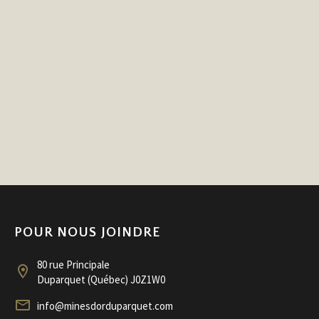
POUR NOUS JOINDRE
80 rue Principale


Duparquet (Québec) J0Z1W0


info@minesdorduparquet.com
ans une région comme l’Abitibi-