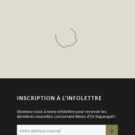
INSCRIPTION À L’INFOLETTRE
DAN WILTON
Abonnez-vous à notre infolettre pour recevoir les
Mines d'Or Duparquet
dernières nouvelles concernant Mines d'Or Duparquet :
Président-directeur général
ouvoir développer un projet aussi prometteur d