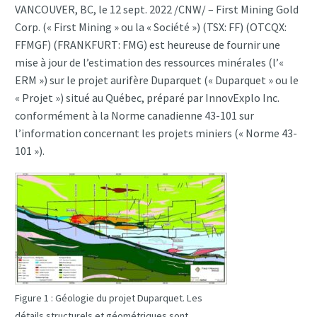
VANCOUVER, BC, le 12 sept. 2022 /CNW/ – First Mining Gold
Corp. (« First Mining » ou la « Société ») (TSX: FF) (OTCQX:
FFMGF) (FRANKFURT: FMG) est heureuse de fournir une
mise à jour de l’estimation des ressources minérales (l’«
ERM ») sur le projet aurifère Duparquet (« Duparquet » ou le
« Projet ») situé au Québec, préparé par InnovExplo Inc.
conformément à la Norme canadienne 43-101 sur
l’information concernant les projets miniers (« Norme 43-
101 »).
Figure 1 : Géologie du projet Duparquet. Les
détails structurels et géométriques sont