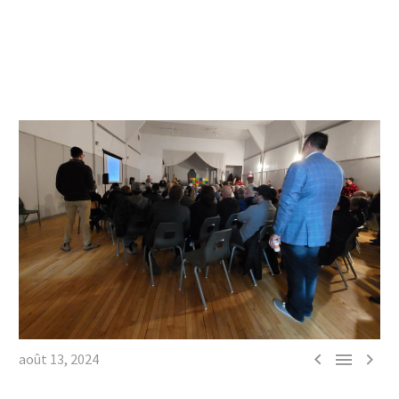



août 13, 2024